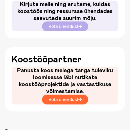
Kirjuta meile ning arutame, kuidas
koostöös ning ressursse ühendades
saavutada suurim mõju.
Võta ühendust
Koostööpartner
Panusta koos meiega targa tuleviku
loomisesse läbi nutikate
koostööprojektide ja vastastikuse
võimestamise.
Võta ühendust