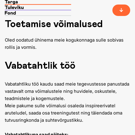
Toetamise võimalused
Oled oodatud ühinema meie kogukonnaga sulle sobivas
rollis ja vormis.
Vabatahtlik töö
Vabatahtliku töö kaudu saad meie tegevustesse panustada
vastavalt oma võimalustele ning huvidele, oskustele,
teadmistele ja kogemustele.
Meie pakume sulle võimalusi osaleda inspireerivatel
aruteludel, saada osa treeningutest ning täiendada oma
tutvusringkonda ja suhtevõrgustikku.
Vabatahtlikuna saad näiteks: