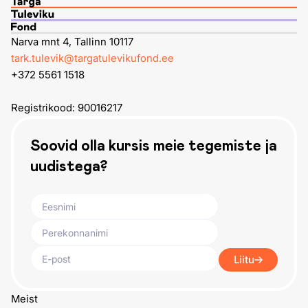
Narva mnt 4, Tallinn 10117
tark.tulevik@targatulevikufond.ee
+372 5561 1518
Registrikood: 90016217
Soovid olla kursis meie tegemiste ja
uudistega?
Liitu
Meist