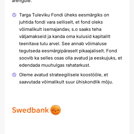
arengule.
Targa Tuleviku Fondi üheks eesmärgiks on
juhtida fondi vara selliselt, et fond oleks
võimalikult isemajandav, s.o saaks teha
väljamakseid ja kanda oma kulusid kapitalilt
teenitava tulu arvel. See annab võimaluse
tegutseda eesmärgipäraselt pikaajaliselt. Fond
soovib ka selles osas olla avatud ja eeskujuks, et
edendada muuhulgas rahatarkust.
Oleme avatud strateegilisele koostööle, et
saavutada võimalikult suur ühiskondlik mõju.