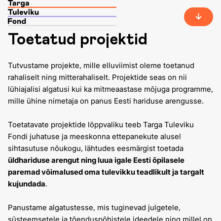
Toetatud projektid
Tutvustame projekte, mille elluviimist oleme toetanud
rahaliselt ning mitterahaliselt. Projektide seas on nii
lühiajalisi algatusi kui ka mitmeaastase mõjuga programme,
mille ühine nimetaja on panus Eesti hariduse arengusse.
Toetatavate projektide lõppvaliku teeb Targa Tuleviku
Fondi juhatuse ja meeskonna ettepanekute alusel
sihtasutuse nõukogu, lähtudes eesmärgist toetada
üldhariduse arengut ning luua igale Eesti õpilasele
paremad võimalused oma tulevikku teadlikult ja targalt
kujundada
.
Panustame algatustesse, mis tuginevad julgetele,
süsteemsetele ja tõenduspõhistele ideedele ning millel on