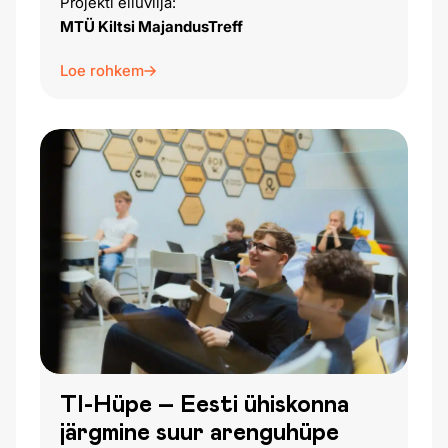
Projekti elluviija:
MTÜ Kiltsi MajandusTreff
Loe rohkem
TI-Hüpe – Eesti ühiskonna
järgmine suur arenguhüpe