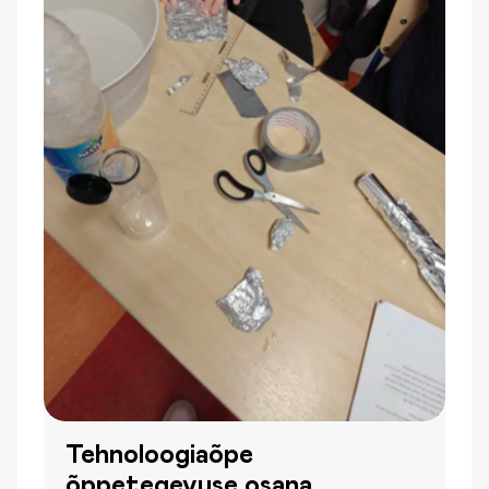
Tehnoloogiaõpe
õppetegevuse osana