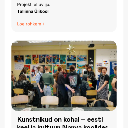
Projekti elluviija:
Tallinna Ülikool
Loe rohkem
Kunstnikud on kohal – eesti
keel ja kultuur Narva koolides