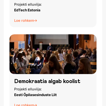
Projekti elluviija:
EdTech Estonia
Loe rohkem
Demokraatia algab koolist
Projekti elluviija:
Eesti Õpilasesinduste Liit
Loe rohkem