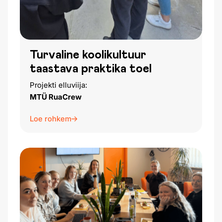
Turvaline koolikultuur
taastava praktika toel
Projekti elluviija:
MTÜ RuaCrew
Loe rohkem