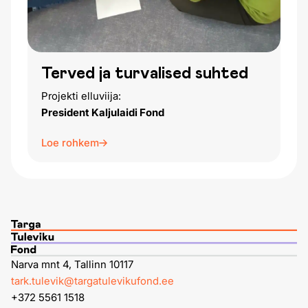
Terved ja turvalised suhted
Projekti elluviija:
President Kaljulaidi Fond
Loe rohkem
Narva mnt 4, Tallinn 10117
tark.tulevik@targatulevikufond.ee
+372 5561 1518