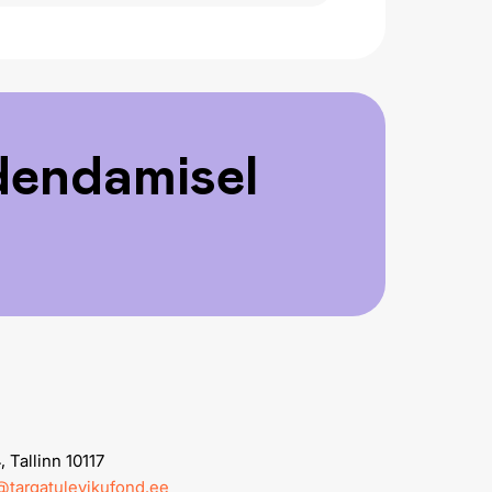
edendamisel
 Tallinn 10117
k@targatulevikufond.ee