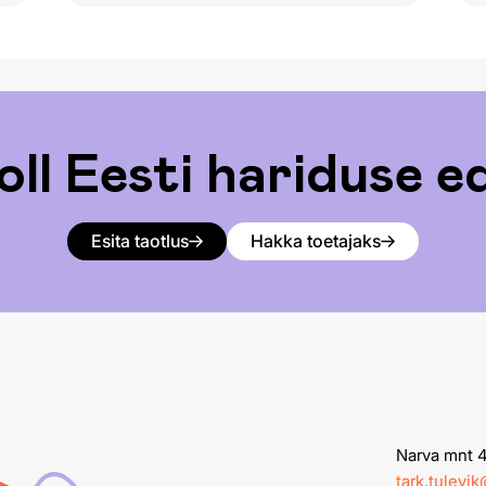
oll Eesti hariduse 
Esita taotlus
Hakka toetajaks
Narva mnt 4,
tark.tulevi