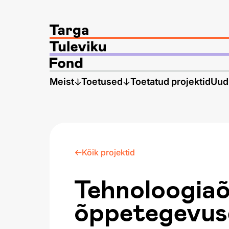
Meist
Toetused
Toetatud projektid
Uud
Kõik projektid
Tehnoloogia
õppetegevus