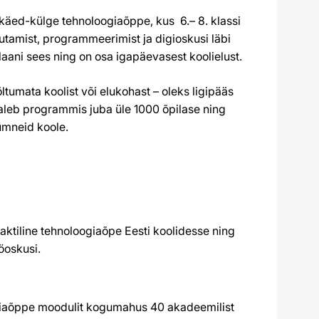
käed-külge tehnoloogiaõppe, kus 6.– 8. klassi
utamist, programmeerimist ja digioskusi läbi
laani sees ning on osa igapäevasest koolielust.
ltumata koolist või elukohast – oleks ligipääs
leb programmis juba üle 1000 õpilase ning
kümneid koole.
aktiline tehnoloogiaõpe Eesti koolidesse ning
öoskusi.
oogiaõppe moodulit kogumahus 40 akadeemilist