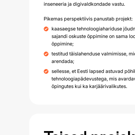
inseneeria ja digivaldkondade vastu.
Pikemas perspektiivis panustab projekt:
kaasaegse tehnoloogiahariduse jõudmis
sajandi oskuste õppimine on sama lo
õppimine;
testitud täislahenduse valmimisse, mi
arendada;
sellesse, et Eesti lapsed astuvad põhi
tehnoloogiapädevustega, mis avardava
õpingutes kui ka karjäärivalikutes.