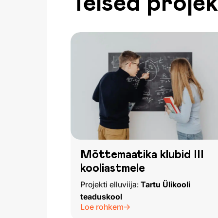
Teised projek
Mõttemaatika klubid III
kooliastmele
Projekti elluviija:
Tartu Ülikooli
teaduskool
Loe rohkem