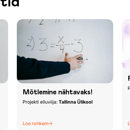
tid
P
Mõtlemine nähtavaks!
Projekti elluviija:
Tallinna Ülikool
Loe rohkem