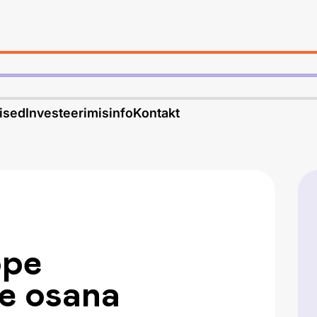
ised
Investeerimisinfo
Kontakt
õpe
e osana