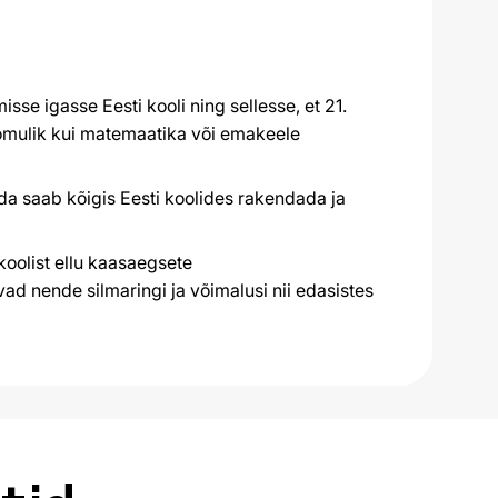
se igasse Eesti kooli ning sellesse, et 21.
omulik kui matemaatika või emakeele
da saab kõigis Eesti koolides rakendada ja
koolist ellu kaasaegsete
d nende silmaringi ja võimalusi nii edasistes