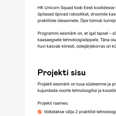
HK Unicorn Squad toob Eesti koolidesse 
õpilased õpivad robootikat, droonide kas
praktiliste ülesannete. Õpe toimub tunnip
Programmi eesmärk on, et igal lapsel – sõ
kaasaegsele tehnoloogiaõppele. Täna osa
huvi kasvab kiiresti, ootejärjekorras on 
Projekti sisu
Projekti eesmärk on tuua süsteemne ja pr
kujundada noorte tehnoloogilisi ja koostö
Projekti raames:
töötatakse välja 2 praktilist tehnol