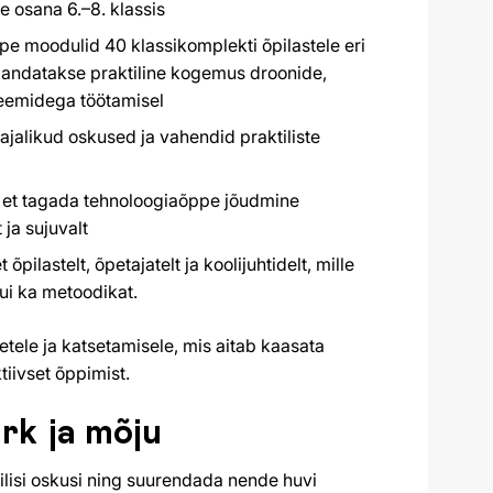
 osana 6.–8. klassis
pe moodulid 40 klassikomplekti õpilastele eri
mandatakse praktiline kogemus droonide,
steemidega töötamisel
vajalikud oskused ja vahendid praktiliste
, et tagada tehnoloogiaõppe jõudmine
 ja sujuvalt
pilastelt, õpetajatelt ja koolijuhtidelt, mille
ui ka metoodikat.
etele ja katsetamisele, mis aitab kaasata
iivset õppimist.
rk ja mõju
ilisi oskusi ning suurendada nende huvi