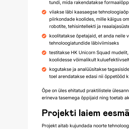
tundi, mida rakendatakse formaalõppe
viiakse läbi kaasaegse tehnoloogiaõp
piirkondade koolides, mille käigus o
robotite, tehisintellekti ja reaalajasü
koolitatakse õpetajaid, et anda neile 
tehnoloogiatundide läbiviimiseks
testitakse HK Unicorn Squad mudelit
koolidesse võimalikult kuluefektiivselt
kogutakse ja analüüsitakse tagasisidet õ
toel arendatakse edasi nii õppetööd k
Õpe on üles ehitatud praktilistele ülesann
erineva tasemega õppijaid ning toetab akt
Projekti laiem eesmä
Projekt aitab kujundada noorte tehnoloog