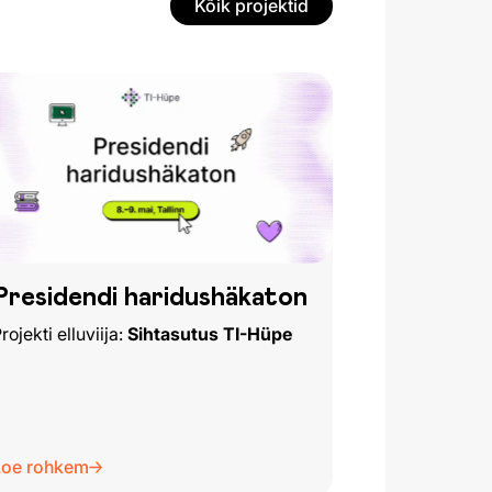
Kõik projektid
Presidendi haridushäkaton
rojekti elluviija:
Sihtasutus TI-Hüpe
Loe rohkem