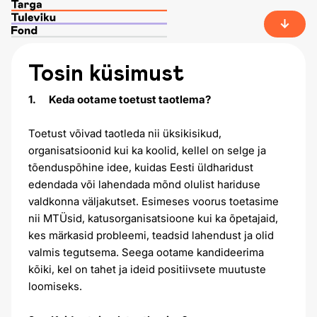
Tosin küsimust
1. Keda ootame toetust taotlema?
Toetust võivad taotleda nii üksikisikud,
organisatsioonid kui ka koolid, kellel on selge ja
tõenduspõhine idee, kuidas Eesti üldharidust
edendada või lahendada mõnd olulist hariduse
valdkonna väljakutset. Esimeses voorus toetasime
nii MTÜsid, katusorganisatsioone kui ka õpetajaid,
kes märkasid probleemi, teadsid lahendust ja olid
valmis tegutsema. Seega ootame kandideerima
kõiki, kel on tahet ja ideid positiivsete muutuste
loomiseks.