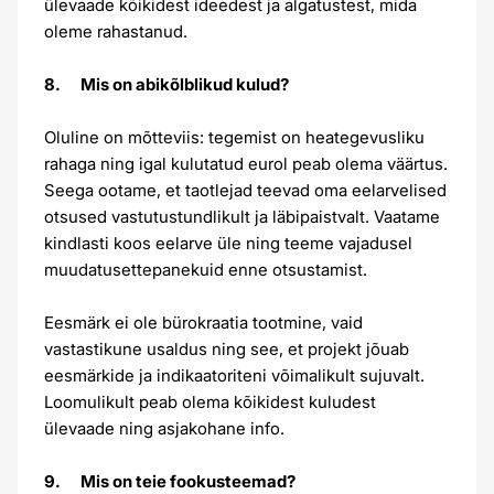
ülevaade kõikidest ideedest ja algatustest, mida
oleme rahastanud.
8. Mis on abikõlblikud kulud?
Oluline on mõtteviis: tegemist on heategevusliku
rahaga ning igal kulutatud eurol peab olema väärtus.
Seega ootame, et taotlejad teevad oma eelarvelised
otsused vastutustundlikult ja läbipaistvalt. Vaatame
kindlasti koos eelarve üle ning teeme vajadusel
muudatusettepanekuid enne otsustamist.
Eesmärk ei ole bürokraatia tootmine, vaid
vastastikune usaldus ning see, et projekt jõuab
eesmärkide ja indikaatoriteni võimalikult sujuvalt.
Loomulikult peab olema kõikidest kuludest
ülevaade ning asjakohane info.
9. Mis on teie fookusteemad?