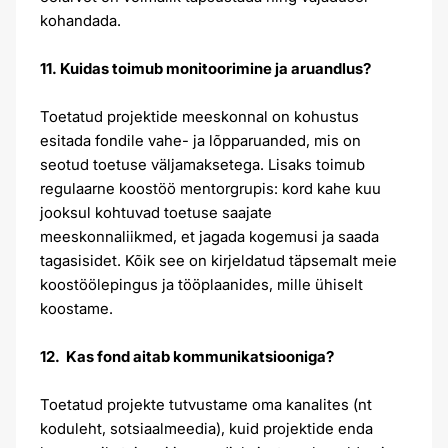
kohandada.
11. Kuidas toimub monitoorimine ja aruandlus?
Toetatud projektide meeskonnal on kohustus
esitada fondile vahe- ja lõpparuanded, mis on
seotud toetuse väljamaksetega. Lisaks toimub
regulaarne koostöö mentorgrupis: kord kahe kuu
jooksul kohtuvad toetuse saajate
meeskonnaliikmed, et jagada kogemusi ja saada
tagasisidet. Kõik see on kirjeldatud täpsemalt meie
koostöölepingus ja tööplaanides, mille ühiselt
koostame.
12. Kas fond aitab kommunikatsiooniga?
Toetatud projekte tutvustame oma kanalites (nt
koduleht, sotsiaalmeedia), kuid projektide enda