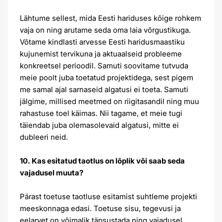
Lähtume sellest, mida Eesti hariduses kõige rohkem
vaja on ning arutame seda oma laia võrgustikuga.
Võtame kindlasti arvesse Eesti haridusmaastiku
kujunemist tervikuna ja aktuaalseid probleeme
konkreetsel perioodil. Samuti soovitame tutvuda
meie poolt juba toetatud projektidega, sest pigem
me samal ajal sarnaseid algatusi ei toeta. Samuti
jälgime, millised meetmed on riigitasandil ning muu
rahastuse toel käimas. Nii tagame, et meie tugi
täiendab juba olemasolevaid algatusi, mitte ei
dubleeri neid.
10. Kas esitatud taotlus on lõplik või saab seda
vajadusel muuta?
Pärast toetuse taotluse esitamist suhtleme projekti
meeskonnaga edasi. Toetuse sisu, tegevusi ja
eelarvet on võimalik täpsustada ning vajadusel