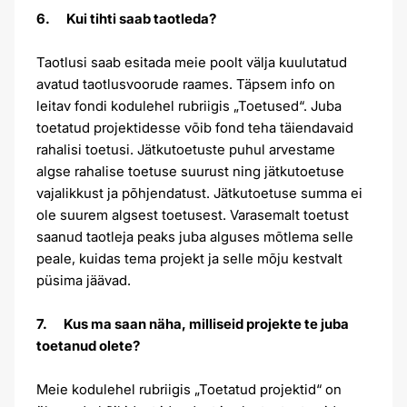
6. Kui tihti saab taotleda?
Taotlusi saab esitada meie poolt välja kuulutatud
avatud taotlusvoorude raames. Täpsem info on
leitav fondi kodulehel rubriigis „Toetused“. Juba
toetatud projektidesse võib fond teha täiendavaid
rahalisi toetusi. Jätkutoetuste puhul arvestame
algse rahalise toetuse suurust ning jätkutoetuse
vajalikkust ja põhjendatust. Jätkutoetuse summa ei
ole suurem algsest toetusest. Varasemalt toetust
saanud taotleja peaks juba alguses mõtlema selle
peale, kuidas tema projekt ja selle mõju kestvalt
püsima jäävad.
7. Kus ma saan näha, milliseid projekte te juba
toetanud olete?
Meie kodulehel rubriigis „Toetatud projektid“ on