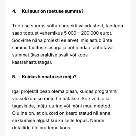
4. Kui suur on toetuse summa?
Toetuse suurus sõltub projekti vajadustest, taotleda
saab toetust vahemikus 5 000 – 200 000 eurot.
Soovime näha projekti eelarvet, mis astub ühte
sammu taotluse sisuga ja põhjendab taotletavat
summat (kas eraldiseisvalt või koos
kaasrahastustega).
5. Kuidas hinnatakse mõju?
Igal projektil peab olema plaan, kuidas programmi
või sekkumise mõju hinnatakse. See võib olla
tagasiside, mõju-uuring või mõni muu meetod.
Oluline on, et olukord on kaardistatud nii enne
sekkumise algust kui ka selle lõpus. Nende
detailide üle arutleme koos.