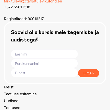
tark.tulevik@targatulevikufond.ee
+372 5561 1518
Registrikood: 90016217
Soovid olla kursis meie tegemiste ja
uudistega?
Liitu
Meist
Taotluse esitamine
Uudised
Toetused