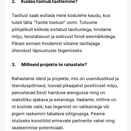
2. Kuidas toimub taotlemine?
Taotlusi saab esitada meie kodulehe kaudu, kus
tuleb täita “Taotle toetust” vorm. Tutvume
põhjalikult kõikide esitatud taotlustega, hindame
mõju, teostatavust ja sobivust fondi eesmärkidega.
Pärast esmast hindamist võtame taotlejaga
ühendust täpsustuste tegemiseks.
3. Milliseid projekte te rahastate?
Rahastame ideid ja projekte, mis on uuenduslikud ja
tõenduspõhised, loovad pikaajalist positiivset mõju,
panustavad Eesti hariduse arengusse ning on
realistliku ajakava ja eelarvega. Vaatame, milline on
nt koolide valik; kas tegemist on valikainega või
pigem raskemini tabatava sihtgrupiga. Peame
oluliseks koostööd erinevate partnerite vahel ning
skaleerimise potentsiaali.