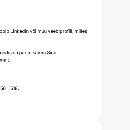
obib LinkedIn või muu veebiprofiil, milles
ku Fondis on parim samm Sinu
malt.
5561 1518.