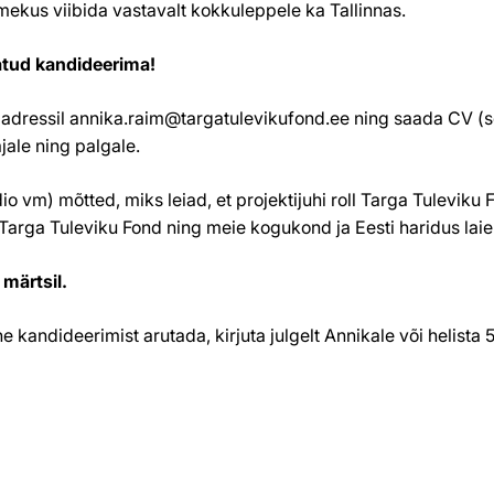
mekus viibida vastavalt kokkuleppele ka Tallinnas.
atud kandideerima!
liaadressil annika.raim@targatulevikufond.ee ning saada CV (s
ajale ning palgale.
udio vm) mõtted, miks leiad, et projektijuhi roll Targa Tulevi
Targa Tuleviku Fond ning meie kogukond ja Eesti haridus laie
märtsil.
 kandideerimist arutada, kirjuta julgelt Annikale või helista 