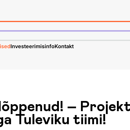
ised
Investeerimisinfo
Kontakt
lõppenud! – Projekt
 Tuleviku tiimi!