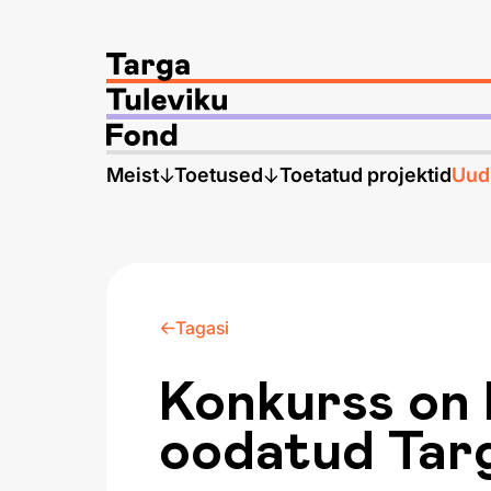
Meist
Toetused
Toetatud projektid
Uud
Tagasi
Konkurss on 
oodatud Targa