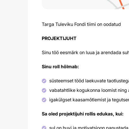
Targa Tuleviku Fondi tiimi on oodatud
PROJEKTIJUHT
Sinu töö eesmärk on luua ja arendada suh
Sinu roll hõlmab:
süsteemset tööd laekuvate taotlustega 
vabatahtlike kogukonna loomist ning
igakülgset kaasamõtlemist ja tegutsem
Sa oled projektijuhi rollis edukas, kui:
sul on huvi ja motivatsioon panustad