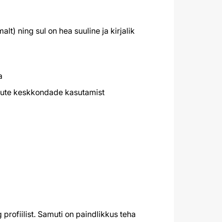
lt) ning sul on hea suuline ja kirjalik
a
uute keskkondade kasutamist
 profiilist. Samuti on paindlikkus teha