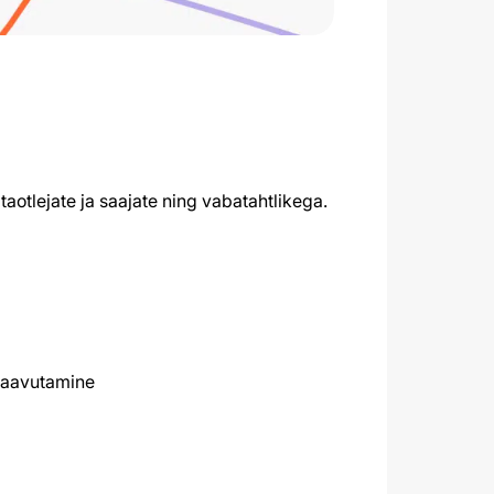
otlejate ja saajate ning vabatahtlikega.
 saavutamine