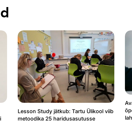
ed
Av
õp
Lesson Study jätkub: Tartu Ülikool viib
la
i
metoodika 25 haridusasutusse