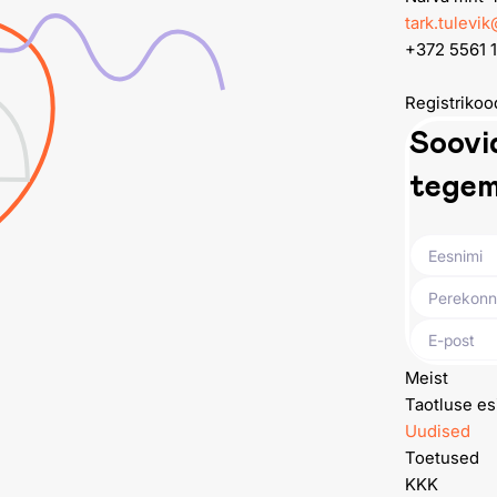
tark.tulevi
+372 5561 
Registrikoo
Soovid
tegem
Meist
Taotluse es
Uudised
Toetused
KKK