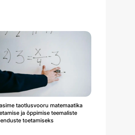
asime taotlusvooru matemaatika
etamise ja õppimise teemaliste
henduste toetamiseks