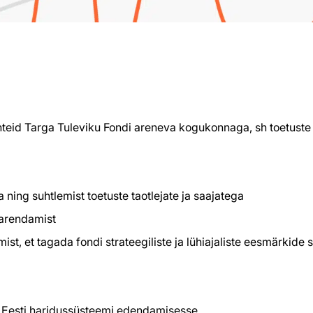
teid Targa Tuleviku Fondi areneva kogukonnaga, sh toetuste ta
ning suhtlemist toetuste taotlejate ja saajatega
 arendamist
ist, et tagada fondi strateegiliste ja lühiajaliste eesmärkide
a Eesti haridussüsteemi edendamisesse