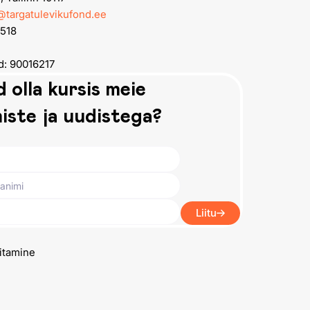
k@targatulevikufond.ee
1518
d: 90016217
 olla kursis meie
iste ja uudistega?
Liitu
itamine