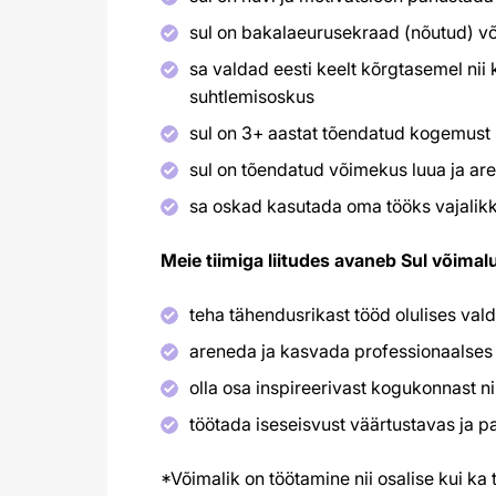
sul on bakalaeurusekraad (nõutud) või
sa valdad eesti keelt kõrgtasemel nii k
suhtlemisoskus
sul on 3+ aastat tõendatud kogemust 
sul on tõendatud võimekus luua ja ar
sa oskad kasutada oma tööks vajalik
Meie tiimiga liitudes avaneb Sul võimal
teha tähendusrikast tööd olulises va
areneda ja kasvada professionaalse
olla osa inspireerivast kogukonnast n
töötada iseseisvust väärtustavas ja 
*Võimalik on töötamine nii osalise kui ka 