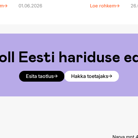
em
01.06.2026
Loe rohkem
26.
oll Eesti hariduse 
Esita taotlus
Hakka toetajaks
Narva mnt 4,