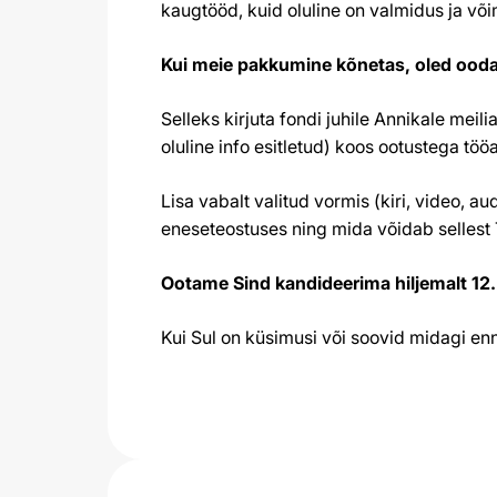
kaugtööd, kuid oluline on valmidus ja või
Kui meie pakkumine kõnetas, oled ood
Selleks kirjuta fondi juhile Annikale mei
oluline info esitletud) koos ootustega töö
Lisa vabalt valitud vormis (kiri, video, a
eneseteostuses ning mida võidab sellest 
Ootame Sind kandideerima hiljemalt 12. 
Kui Sul on küsimusi või soovid midagi enne