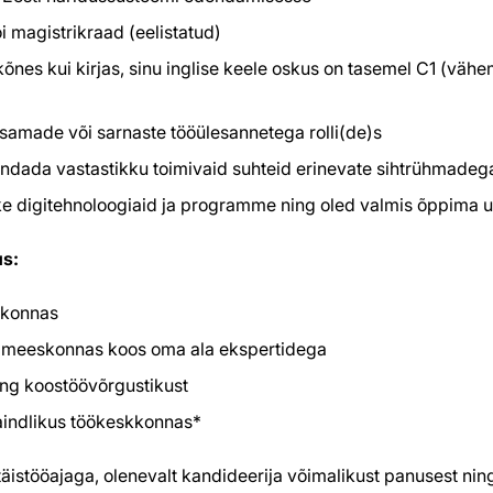
 magistrikraad (eelistatud)
õnes kui kirjas, sinu inglise keele oskus on tasemel C1 (vähema
samade või sarnaste tööülesannetega rolli(de)s
endada vastastikku toimivaid suhteid erinevate sihtrühmadeg
ke digitehnoloogiaid ja programme ning oled valmis õppima 
us:
ldkonnas
s meeskonnas koos oma ala ekspertidega
ing koostöövõrgustikust
paindlikus töökeskkonnas*
täistööajaga, olenevalt kandideerija võimalikust panusest ning