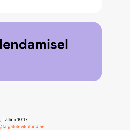
edendamisel
 Tallinn 10117
k@targatulevikufond.ee