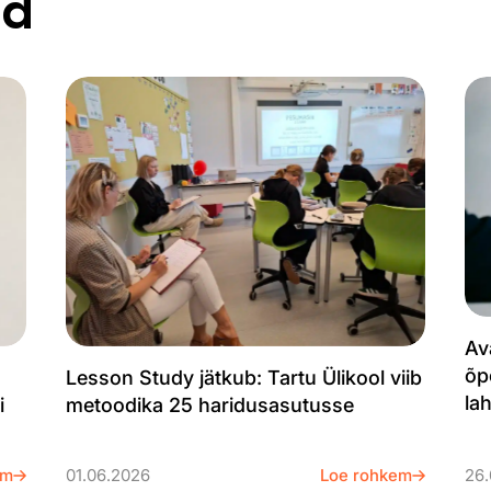
ed
Av
õp
Lesson Study jätkub: Tartu Ülikool viib
la
i
metoodika 25 haridusasutusse
em
01.06.2026
Loe rohkem
26.