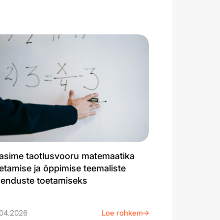
asime taotlusvooru matemaatika
etamise ja õppimise teemaliste
henduste toetamiseks
04.2026
Loe rohkem