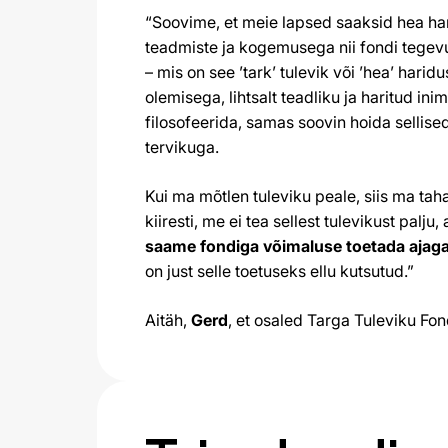
“Soovime, et meie lapsed saaksid hea ha
teadmiste ja kogemusega nii fondi tegevu
– mis on see ’tark’ tulevik või ’hea’ har
olemisega, lihtsalt teadliku ja haritud 
filosofeerida, samas soovin hoida sellis
tervikuga.
Kui ma mõtlen tuleviku peale, siis ma tah
kiiresti, me ei tea sellest tulevikust pal
saame fondiga võimaluse toetada ajaga
on just selle toetuseks ellu kutsutud.”
Aitäh,
Gerd
, et osaled Targa Tuleviku Fon