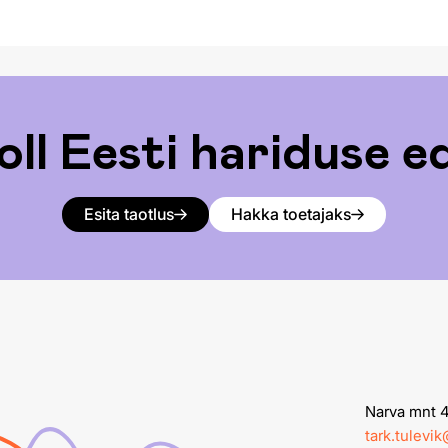
oll Eesti hariduse 
Esita taotlus
Hakka toetajaks
Narva mnt 4,
tark.tulevi