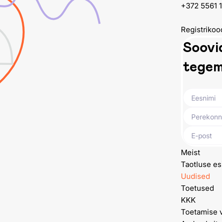
+372 5561 
Registrikoo
Soovid
tegem
Meist
Taotluse es
Uudised
Toetused
KKK
Toetamise 