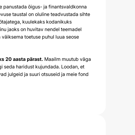
e panustada õigus- ja finantsvaldkonna
vuse taustal on oluline teadvustada sihte
töötajatega, kuulekaks kodanikuks
Minu jaoks on huvitav nendel teemadel
a väiksema toetuse puhul luua seose
ks 20 aasta pärast.
Maailm muutub väga
rgi seda haridust kujundada. Loodan, et
d julgeid ja suuri otsuseid ja meie fond