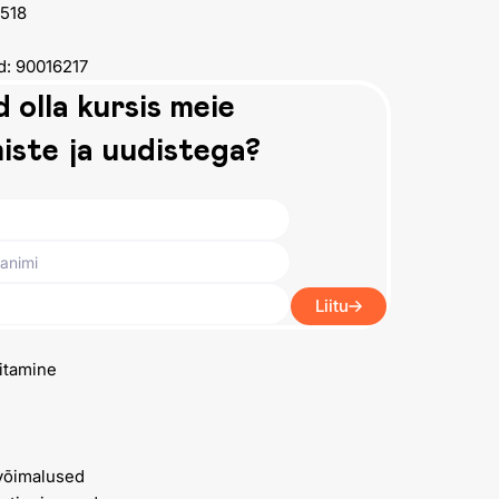
1518
d: 90016217
 olla kursis meie
iste ja uudistega?
Liitu
itamine
võimalused