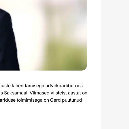
imuste lahendamisega advokaadibüroos
is Saksamaal. Viimased viisteist aastat on
hariduse toimimisega on Gerd puutunud