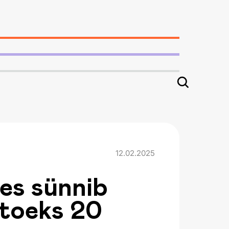
12.02.2025
es sünnib
 toeks 20