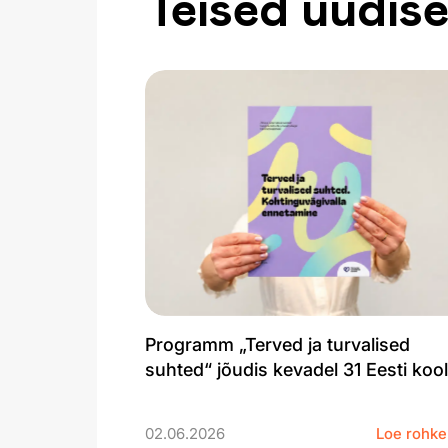
Teised uudis
Programm „Terved ja turvalised
suhted“ jõudis kevadel 31 Eesti kool
02.06.2026
Loe rohk