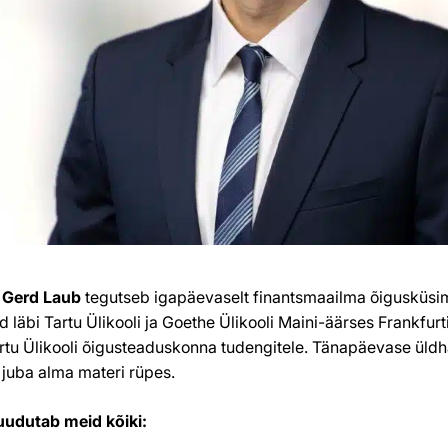
 Gerd Laub
tegutseb igapäevaselt finantsmaailma õigusküs
d läbi Tartu Ülikooli ja Goethe Ülikooli Maini-äärses Frankfurt
rtu Ülikooli õigusteaduskonna tudengitele. Tänapäevase üld
 juba alma materi rüpes.
uudutab meid kõiki: