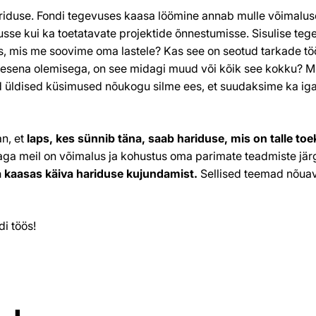
riduse. Fondi tegevuses kaasa löömine annab mulle võimalus
sse kui ka toetatavate projektide õnnestumisse. Sisulise tege
idus, mis me soovime oma lastele? Kas see on seotud tarkade 
inimesena olemisega, on see midagi muud või kõik see kokku? 
ed üldised küsimused nõukogu silme ees, et suudaksime ka ig
an, et
laps, kes sünnib täna, saab hariduse, mis on talle toe
ju, aga meil on võimalus ja kohustus oma parimate teadmiste jä
 kaasas käiva hariduse kujundamist.
Sellised teemad nõuava
di töös!