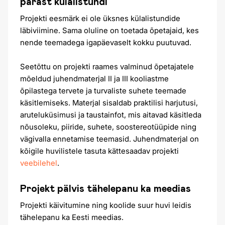
pärast külalistundi
Projekti eesmärk ei ole üksnes külalistundide
läbiviimine. Sama oluline on toetada õpetajaid, kes
nende teemadega igapäevaselt kokku puutuvad.
Seetõttu on projekti raames valminud õpetajatele
mõeldud juhendmaterjal II ja III kooliastme
õpilastega tervete ja turvaliste suhete teemade
käsitlemiseks. Materjal sisaldab praktilisi harjutusi,
aruteluküsimusi ja taustainfot, mis aitavad käsitleda
nõusoleku, piiride, suhete, soostereotüüpide ning
vägivalla ennetamise teemasid. Juhendmaterjal on
kõigile huvilistele tasuta kättesaadav projekti
veebilehel
.
Projekt pälvis tähelepanu ka meedias
Projekti käivitumine ning koolide suur huvi leidis
tähelepanu ka Eesti meedias.