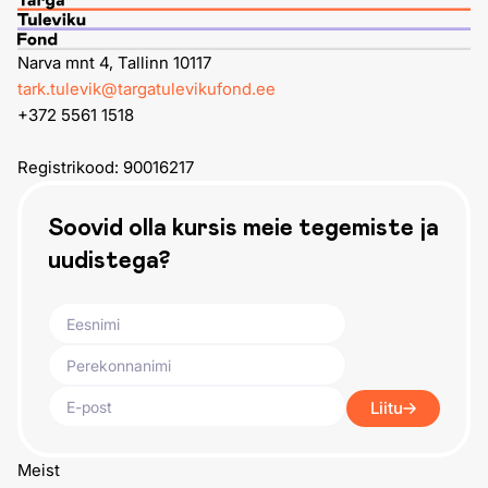
Narva mnt 4, Tallinn 10117
tark.tulevik@targatulevikufond.ee
+372 5561 1518
Registrikood: 90016217
Soovid olla kursis meie tegemiste ja
uudistega?
Liitu
Meist