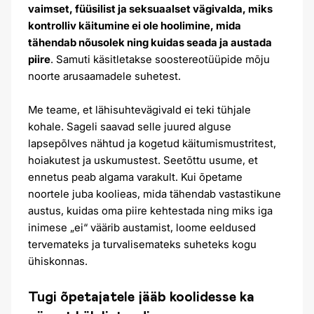
vaimset, füüsilist ja seksuaalset vägivalda, miks
kontrolliv käitumine ei ole hoolimine, mida
tähendab nõusolek ning kuidas seada ja austada
piire
. Samuti käsitletakse soostereotüüpide mõju
noorte arusaamadele suhetest.
Me teame, et lähisuhtevägivald ei teki tühjale
kohale. Sageli saavad selle juured alguse
lapsepõlves nähtud ja kogetud käitumismustritest,
hoiakutest ja uskumustest. Seetõttu usume, et
ennetus peab algama varakult. Kui õpetame
noortele juba koolieas, mida tähendab vastastikune
austus, kuidas oma piire kehtestada ning miks iga
inimese „ei“ väärib austamist, loome eeldused
tervemateks ja turvalisemateks suheteks kogu
ühiskonnas.
Tugi õpetajatele jääb koolidesse ka