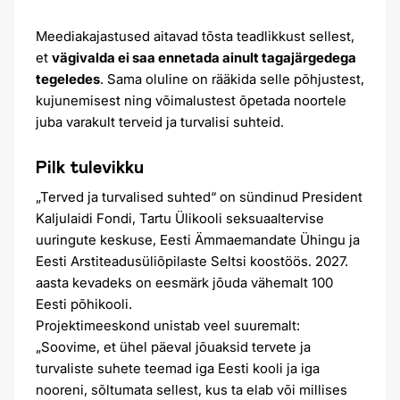
Meediakajastused aitavad tõsta teadlikkust sellest,
et
vägivalda ei saa ennetada ainult tagajärgedega
tegeledes
. Sama oluline on rääkida selle põhjustest,
kujunemisest ning võimalustest õpetada noortele
juba varakult terveid ja turvalisi suhteid.
Pilk tulevikku
„Terved ja turvalised suhted“ on sündinud President
Kaljulaidi Fondi, Tartu Ülikooli seksuaaltervise
uuringute keskuse, Eesti Ämmaemandate Ühingu ja
Eesti Arstiteadusüliõpilaste Seltsi koostöös. 2027.
aasta kevadeks on eesmärk jõuda vähemalt 100
Eesti põhikooli.
Projektimeeskond unistab veel suuremalt:
„Soovime, et ühel päeval jõuaksid tervete ja
turvaliste suhete teemad iga Eesti kooli ja iga
nooreni, sõltumata sellest, kus ta elab või millises