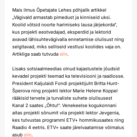
Mais ilmus Õpetajate Lehes põhjalik artikkel
„Vägivald armastab pimedust ja kinniseid uksi.
Koolid võtsid noorte harimiseks lausa järjekorda“,
kus projekti eestvedajad, eksperdid ja lektorid
avavad lähisuhtevägivalla ennetamise olulisust ning
selgitavad, miks selliseid vestlusi koolides vaja on.
Artikliga saab tutvuda
siin
.
Lisaks sotsiaalmeedias olnud kajastustele jõudsid
kevadel projekti teemad ka televisiooni ja raadiosse.
President Kaljulaidi Fondi projektijuht Britta Hunt-
Šperova ning projekti lektor Marie Helene Koppel
rääkisid tervete ja turvaliste suhete olulisusest
Kanal 2 saates „Õhtu!“. Venekeelse kogukonnani
aitas projekti sõnumit viia projekti lektor Jevgenia,
kes tutvustas programmi ETV+ hommikusaates ning
Raadio 4 eetris. ETV+ saate järelvaatamise võimalus
asub
siin
.