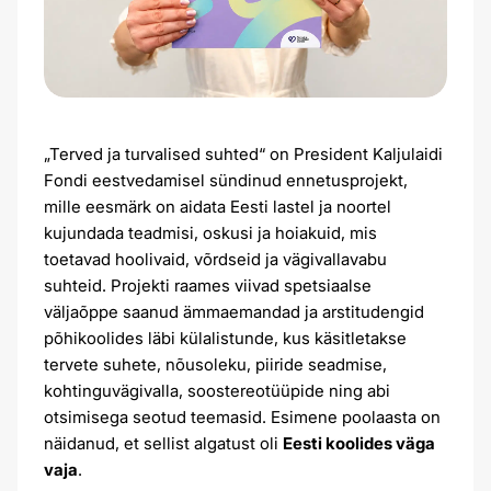
„Terved ja turvalised suhted“ on President Kaljulaidi
Fondi eestvedamisel sündinud ennetusprojekt,
mille eesmärk on aidata Eesti lastel ja noortel
kujundada teadmisi, oskusi ja hoiakuid, mis
toetavad hoolivaid, võrdseid ja vägivallavabu
suhteid. Projekti raames viivad spetsiaalse
väljaõppe saanud ämmaemandad ja arstitudengid
põhikoolides läbi külalistunde, kus käsitletakse
tervete suhete, nõusoleku, piiride seadmise,
kohtinguvägivalla, soostereotüüpide ning abi
otsimisega seotud teemasid. Esimene poolaasta on
näidanud, et sellist algatust oli
Eesti koolides väga
vaja
.