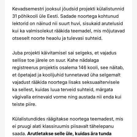
Kevadsemestri jooksul jõudsid projekti külalistunnid
31 põhikooli üle Eesti. Sadade noortega kohtunud
lektorid on näinud nii suurt huvi, sisukaid arutelusid
kui ka valmisolekut rääkida teemadel, mis mõjutavad
otseselt noorte heaolu ja tulevasi suhteid.
Juba projekti käivitamisel sai selgeks, et vajadus
sellise toe järele on suur. Kahe nädalaga
registreerus projektis osalema 146 kooli, see näitab,
et õpetajad ja koolijuhid tunnetavad üha selgemalt
vajadust rääkida noortega lisaks seksuaaltervisele
ka sellest, kuidas luua terveid suhteid, märgata
vägivalla erinevaid vorme ning austada nii enda kui
teiste piire.
Külalistundides räägitakse noortega teemadest, mis
ei pruugi alati klassiruumis piisavalt tähelepanu
saada.
Arutletakse selle üle, kuidas ära tunda