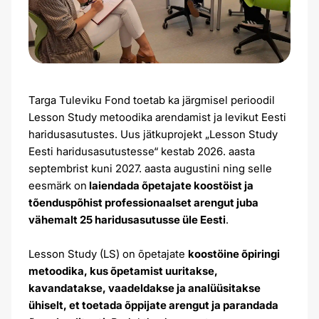
Targa Tuleviku Fond toetab ka järgmisel perioodil
Lesson Study metoodika arendamist ja levikut Eesti
haridusasutustes. Uus jätkuprojekt „Lesson Study
Eesti haridusasutustesse“ kestab 2026. aasta
septembrist kuni 2027. aasta augustini ning selle
eesmärk on
laiendada õpetajate koostöist ja
tõenduspõhist professionaalset arengut juba
vähemalt 25 haridusasutusse üle Eesti
.
Lesson Study (LS) on õpetajate
koostöine õpiringi
metoodika, kus õpetamist uuritakse,
kavandatakse, vaadeldakse ja analüüsitakse
ühiselt, et toetada õppijate arengut ja parandada