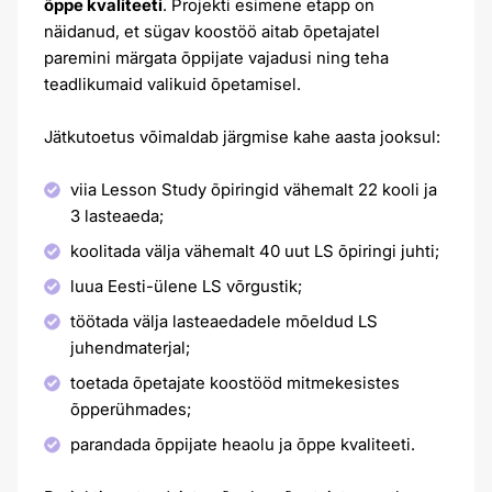
õppe kvaliteeti
. Projekti esimene etapp on
näidanud, et sügav koostöö aitab õpetajatel
paremini märgata õppijate vajadusi ning teha
teadlikumaid valikuid õpetamisel.
Jätkutoetus võimaldab järgmise kahe aasta jooksul:
viia Lesson Study õpiringid vähemalt 22 kooli ja
3 lasteaeda;
koolitada välja vähemalt 40 uut LS õpiringi juhti;
luua Eesti-ülene LS võrgustik;
töötada välja lasteaedadele mõeldud LS
juhendmaterjal;
toetada õpetajate koostööd mitmekesistes
õpperühmades;
parandada õppijate heaolu ja õppe kvaliteeti.