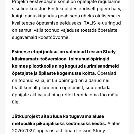
Projekti eestvedajate sõnul on õpetajate regulaarne
sisuline koostöö Eesti koolides endiselt pigem harv,
kuigi teaduskirjandus peab seda üheks olulisemaks
kvaliteetse õpetamise eelduseks. TALIS-e uuringud
on samuti välja toonud vajaduse toetada õpetajate
sügavamaid koostöövorme.
Esimese etapi jooksul on valminud Lesson Study
käsiraamatu tööversioon, toimunud õpiringid
kolmes pilootkoolis ning kogutud uurimisandmeid
õpetajate ja õpilaste kogemuste kohta
. Õpetajad
on toonud välja, et LS õpiringid on aidanud neil
teadlikumalt planeerida õpetamist, suurendada
õppijate aktiivsust ning reflekteerida oma töö mõju
üle.
Jätkuprojekt aitab luua ka tugevama aluse
metoodika pikaajaliseks kestmiseks Eestis.
Alates
2026/2027. õppeaastast jõuab Lesson Study