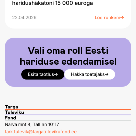
haridushäkatoni 15 000 euroga
22.04.2026
Loe rohkem
Vali oma roll Eesti
hariduse edendamisel
Esita taotlus
Hakka toetajaks
Narva mnt 4, Tallinn 10117
tark.tulevik@targatulevikufond.ee