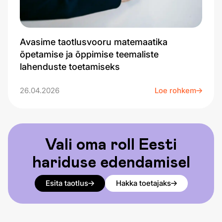
Avasime taotlusvooru matemaatika
õpetamise ja õppimise teemaliste
lahenduste toetamiseks
26.04.2026
Loe rohkem
Vali oma roll Eesti
hariduse edendamisel
Esita taotlus
Hakka toetajaks