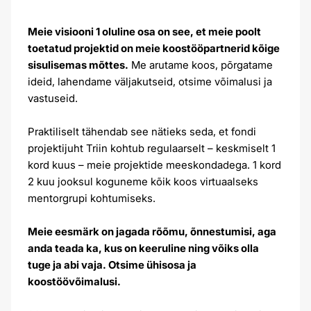
Meie visiooni 1 oluline osa on see, et meie poolt
toetatud projektid on meie koostööpartnerid kõige
sisulisemas mõttes.
Me arutame koos, põrgatame
ideid, lahendame väljakutseid, otsime võimalusi ja
vastuseid.
Praktiliselt tähendab see nätieks seda, et fondi
projektijuht Triin kohtub regulaarselt – keskmiselt 1
kord kuus – meie projektide meeskondadega. 1 kord
2 kuu jooksul koguneme kõik koos virtuaalseks
mentorgrupi kohtumiseks.
Meie eesmärk on jagada rõõmu, õnnestumisi, aga
anda teada ka, kus on keeruline ning võiks olla
tuge ja abi vaja. Otsime ühisosa ja
koostöövõimalusi.