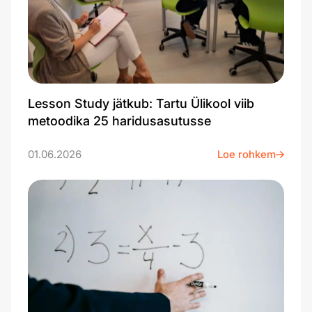
Lesson Study jätkub: Tartu Ülikool viib
metoodika 25 haridusasutusse
01.06.2026
Loe rohkem