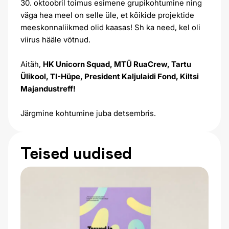
30. oktoobril toimus esimene grupikohtumine ning
väga hea meel on selle üle, et kõikide projektide
meeskonnaliikmed olid kaasas! Sh ka need, kel oli
viirus hääle võtnud.
Aitäh,
HK Unicorn Squad, MTÜ RuaCrew, Tartu
Ülikool, TI-Hüpe, President Kaljulaidi Fond, Kiltsi
Majandustreff!
Järgmine kohtumine juba detsembris.
Teised uudised