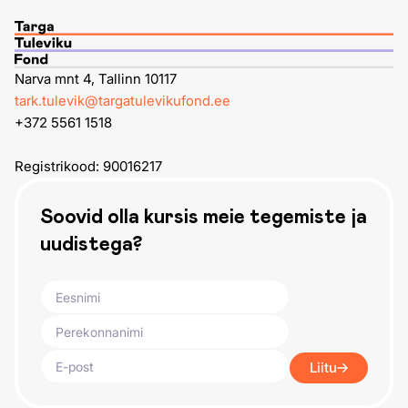
Narva mnt 4, Tallinn 10117
tark.tulevik@targatulevikufond.ee
+372 5561 1518
Registrikood: 90016217
Soovid olla kursis meie tegemiste ja
uudistega?
Liitu