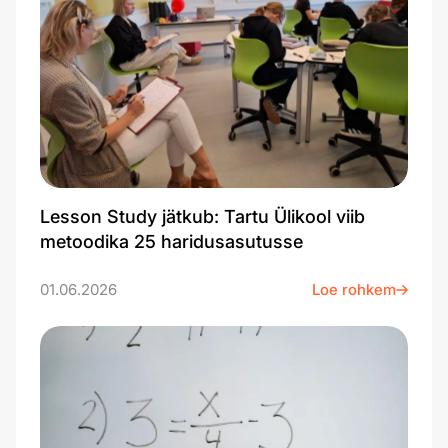
Lesson Study jätkub: Tartu Ülikool viib
metoodika 25 haridusasutusse
01.06.2026
Loe rohkem