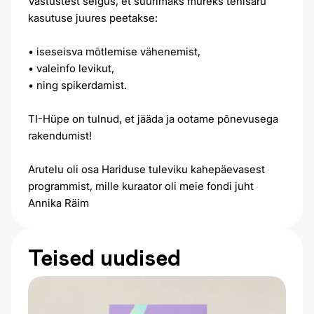
Vastustest selgus, et suurimaks mureks tehisaru
kasutuse juures peetakse:
• iseseisva mõtlemise vähenemist,
• valeinfo levikut,
• ning spikerdamist.
TI-Hüpe on tulnud, et jääda ja ootame põnevusega
rakendumist!
Arutelu oli osa Hariduse tuleviku kahepäevasest
programmist, mille kuraator oli meie fondi juht
Annika Räim
Teised uudised