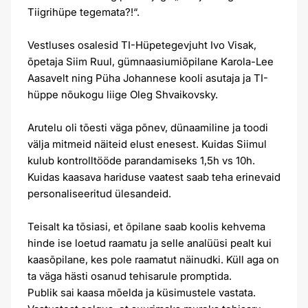
Tiigrihüpe tegemata?!“.
Vestluses osalesid TI-Hüpetegevjuht Ivo Visak,
õpetaja Siim Ruul, gümnaasiumiõpilane Karola-Lee
Aasavelt ning Püha Johannese kooli asutaja ja TI-
hüppe nõukogu liige Oleg Shvaikovsky.
Arutelu oli tõesti väga põnev, dünaamiline ja toodi
välja mitmeid näiteid elust enesest. Kuidas Siimul
kulub kontrolltööde parandamiseks 1,5h vs 10h.
Kuidas kaasava hariduse vaatest saab teha erinevaid
personaliseeritud ülesandeid.
Teisalt ka tõsiasi, et õpilane saab koolis kehvema
hinde ise loetud raamatu ja selle analüüsi pealt kui
kaasõpilane, kes pole raamatut näinudki. Küll aga on
ta väga hästi osanud tehisarule promptida.
Publik sai kaasa mõelda ja küsimustele vastata.