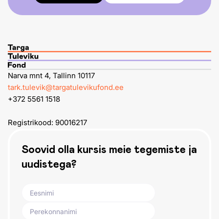
Narva mnt 4, Tallinn 10117
tark.tulevik@targatulevikufond.ee
+372 5561 1518
Registrikood: 90016217
Soovid olla kursis meie tegemiste ja
uudistega?