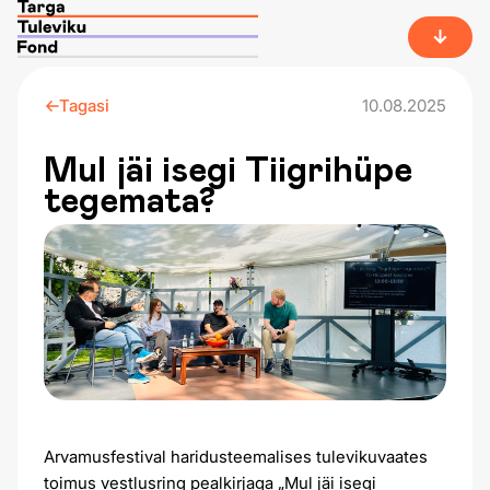
Tagasi
10.08.2025
Mul jäi isegi Tiigrihüpe
tegemata?
Arvamusfestival haridusteemalises tulevikuvaates
toimus vestlusring pealkirjaga „Mul jäi isegi