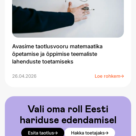
Avasime taotlusvooru matemaatika
õpetamise ja õppimise teemaliste
lahenduste toetamiseks
26.04.2026
Loe rohkem
Vali oma roll Eesti
hariduse edendamisel
Esita taotlus
Hakka toetajaks