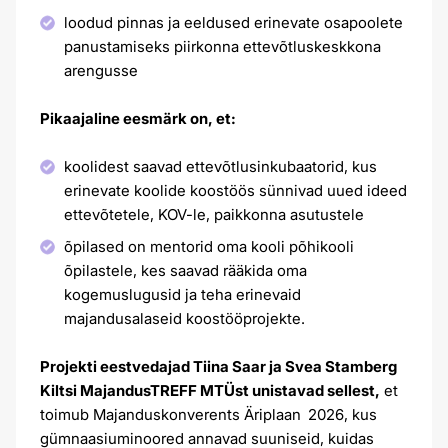
loodud pinnas ja eeldused erinevate osapoolete
panustamiseks piirkonna ettevõtluskeskkona
arengusse
Pikaajaline eesmärk on, et:
koolidest saavad ettevõtlusinkubaatorid, kus
erinevate koolide koostöös sünnivad uued ideed
ettevõtetele, KOV-le, paikkonna asutustele
õpilased on mentorid oma kooli põhikooli
õpilastele, kes saavad rääkida oma
kogemuslugusid ja teha erinevaid
majandusalaseid koostööprojekte.
Projekti eestvedajad Tiina Saar ja Svea Stamberg
Kiltsi MajandusTREFF MTÜst unistavad sellest,
et
toimub Majanduskonverents Äriplaan 2026, kus
gümnaasiuminoored annavad suuniseid, kuidas