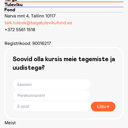
Narva mnt 4, Tallinn 10117
tark.tulevik@targatulevikufond.ee
+372 5561 1518
Registrikood: 90016217
Soovid olla kursis meie tegemiste ja
uudistega?
Liitu
Meist