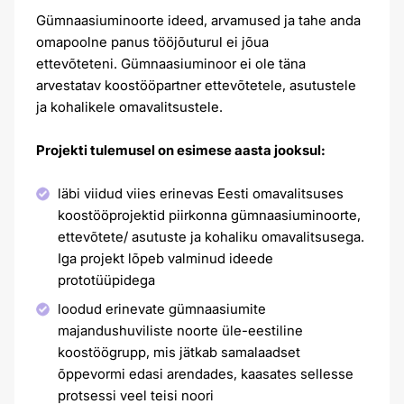
Gümnaasiuminoorte ideed, arvamused ja tahe anda
omapoolne panus tööjõuturul ei jõua
ettevõteteni. Gümnaasiuminoor ei ole täna
arvestatav koostööpartner ettevõtetele, asutustele
ja kohalikele omavalitsustele.
Projekti tulemusel on esimese aasta jooksul:
läbi viidud viies erinevas Eesti omavalitsuses
koostööprojektid piirkonna gümnaasiuminoorte,
ettevõtete/ asutuste ja kohaliku omavalitsusega.
Iga projekt lõpeb valminud ideede
prototüüpidega
loodud erinevate gümnaasiumite
majandushuviliste noorte üle-eestiline
koostöögrupp, mis jätkab samalaadset
õppevormi edasi arendades, kaasates sellesse
protsessi veel teisi noori