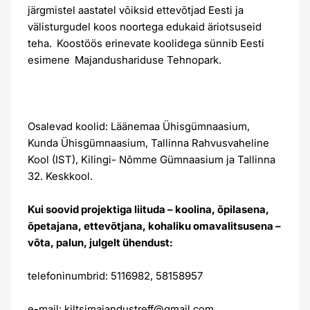
järgmistel aastatel võiksid ettevõtjad Eesti ja
välisturgudel koos noortega edukaid äriotsuseid
teha. Koostöös erinevate koolidega sünnib Eesti
esimene Majandushariduse Tehnopark.
Osalevad koolid: Läänemaa Ühisgümnaasium,
Kunda Ühisgümnaasium, Tallinna Rahvusvaheline
Kool (IST), Kilingi- Nõmme Gümnaasium ja Tallinna
32. Keskkool.
Kui soovid projektiga liituda – koolina, õpilasena,
õpetajana, ettevõtjana, kohaliku omavalitsusena –
võta, palun, julgelt ühendust:
telefoninumbrid: 5116982, 58158957
e-mail: kiltsimajandustreff@gmail.com